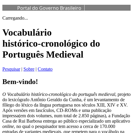
Portal do Governo Brasileiro
Carregando...
Vocabulário
histórico-cronológico do
Português Medieval
Pesquisar
|
Sobre
|
Contato
Bem-vindo!
O Vocabulário histórico-cronológico do português medieval
, projeto
do lexicógrafo Antônio Geraldo da Cunha, é um levantamento de
fôlego do léxico da língua portuguesa nos séculos XIII, XIV e XV.
Após versões em fascículos, CD-ROMs e uma publicação
impressa(em dois volumes, num total de 2.850 páginas), a Fundação
Casa de Rui Barbosa entrega ao público especializado um aplicativo
online
, no qual o pesquisador tem acesso a cerca de 170.000
entradas de variantes medievais, que remetem para o vocábulo na