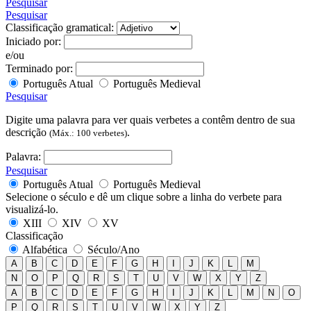
Pesquisar
Pesquisar
Classificação gramatical:
Iniciado por:
e/ou
Terminado por:
Português Atual
Português Medieval
Pesquisar
Digite uma palavra para ver quais verbetes a contêm dentro de sua
descrição
.
(Máx.: 100 verbetes)
Palavra:
Pesquisar
Português Atual
Português Medieval
Selecione o século e dê um clique sobre a linha do verbete para
visualizá-lo.
XIII
XIV
XV
Classificação
Alfabética
Século/Ano
A
B
C
D
E
F
G
H
I
J
K
L
M
N
O
P
Q
R
S
T
U
V
W
X
Y
Z
A
B
C
D
E
F
G
H
I
J
K
L
M
N
O
P
Q
R
S
T
U
V
W
X
Y
Z