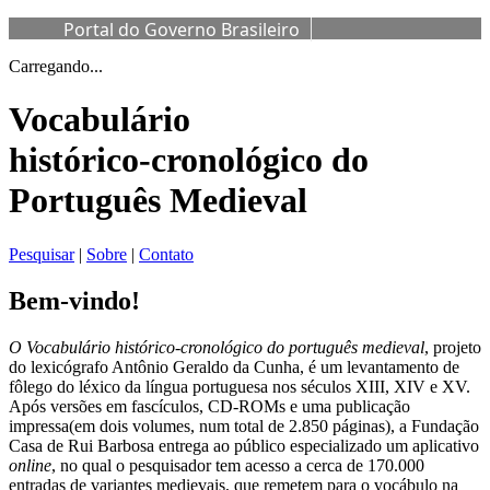
Portal do Governo Brasileiro
Carregando...
Vocabulário
histórico-cronológico do
Português Medieval
Pesquisar
|
Sobre
|
Contato
Bem-vindo!
O Vocabulário histórico-cronológico do português medieval
, projeto
do lexicógrafo Antônio Geraldo da Cunha, é um levantamento de
fôlego do léxico da língua portuguesa nos séculos XIII, XIV e XV.
Após versões em fascículos, CD-ROMs e uma publicação
impressa(em dois volumes, num total de 2.850 páginas), a Fundação
Casa de Rui Barbosa entrega ao público especializado um aplicativo
online
, no qual o pesquisador tem acesso a cerca de 170.000
entradas de variantes medievais, que remetem para o vocábulo na