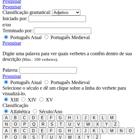
Pesquisar
Pesquisar
Classificação gramatical:
Iniciado por:
e/ou
Terminado por:
Português Atual
Português Medieval
Pesquisar
Digite uma palavra para ver quais verbetes a contêm dentro de sua
descrição
.
(Máx.: 100 verbetes)
Palavra:
Pesquisar
Português Atual
Português Medieval
Selecione o século e dê um clique sobre a linha do verbete para
visualizá-lo.
XIII
XIV
XV
Classificação
Alfabética
Século/Ano
A
B
C
D
E
F
G
H
I
J
K
L
M
N
O
P
Q
R
S
T
U
V
W
X
Y
Z
A
B
C
D
E
F
G
H
I
J
K
L
M
N
O
P
Q
R
S
T
U
V
W
X
Y
Z