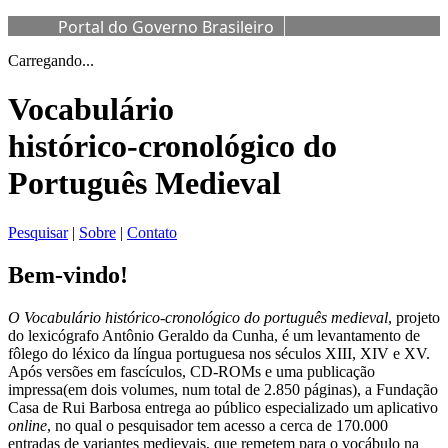
Portal do Governo Brasileiro
Carregando...
Vocabulário
histórico-cronológico do
Português Medieval
Pesquisar
|
Sobre
|
Contato
Bem-vindo!
O Vocabulário histórico-cronológico do português medieval
, projeto
do lexicógrafo Antônio Geraldo da Cunha, é um levantamento de
fôlego do léxico da língua portuguesa nos séculos XIII, XIV e XV.
Após versões em fascículos, CD-ROMs e uma publicação
impressa(em dois volumes, num total de 2.850 páginas), a Fundação
Casa de Rui Barbosa entrega ao público especializado um aplicativo
online
, no qual o pesquisador tem acesso a cerca de 170.000
entradas de variantes medievais, que remetem para o vocábulo na