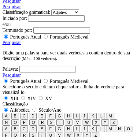
Pesquisar
Pesquisar
Classificação gramatical:
Iniciado por:
e/ou
Terminado por:
Português Atual
Português Medieval
Pesquisar
Digite uma palavra para ver quais verbetes a contêm dentro de sua
descrição
.
(Máx.: 100 verbetes)
Palavra:
Pesquisar
Português Atual
Português Medieval
Selecione o século e dê um clique sobre a linha do verbete para
visualizá-lo.
XIII
XIV
XV
Classificação
Alfabética
Século/Ano
A
B
C
D
E
F
G
H
I
J
K
L
M
N
O
P
Q
R
S
T
U
V
W
X
Y
Z
A
B
C
D
E
F
G
H
I
J
K
L
M
N
O
P
Q
R
S
T
U
V
W
X
Y
Z