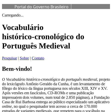
Portal do Governo Brasileiro
Carregando...
Vocabulário
histórico-cronológico do
Português Medieval
Pesquisar
|
Sobre
|
Contato
Bem-vindo!
O Vocabulário histórico-cronológico do português medieval
, projeto
do lexicógrafo Antônio Geraldo da Cunha, é um levantamento de
fôlego do léxico da língua portuguesa nos séculos XIII, XIV e XV.
Após versões em fascículos, CD-ROMs e uma publicação
impressa(em dois volumes, num total de 2.850 páginas), a Fundação
Casa de Rui Barbosa entrega ao público especializado um aplicativo
online
, no qual o pesquisador tem acesso a cerca de 170.000
entradas de variantes medievais, que remetem para o vocábulo na