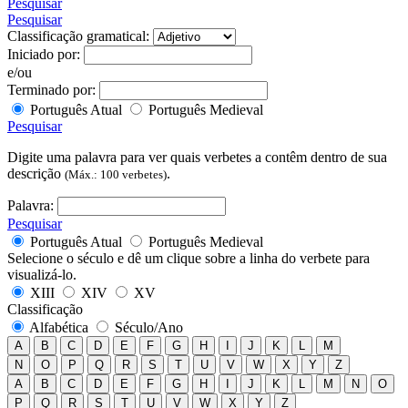
Pesquisar
Pesquisar
Classificação gramatical:
Iniciado por:
e/ou
Terminado por:
Português Atual
Português Medieval
Pesquisar
Digite uma palavra para ver quais verbetes a contêm dentro de sua
descrição
.
(Máx.: 100 verbetes)
Palavra:
Pesquisar
Português Atual
Português Medieval
Selecione o século e dê um clique sobre a linha do verbete para
visualizá-lo.
XIII
XIV
XV
Classificação
Alfabética
Século/Ano
A
B
C
D
E
F
G
H
I
J
K
L
M
N
O
P
Q
R
S
T
U
V
W
X
Y
Z
A
B
C
D
E
F
G
H
I
J
K
L
M
N
O
P
Q
R
S
T
U
V
W
X
Y
Z