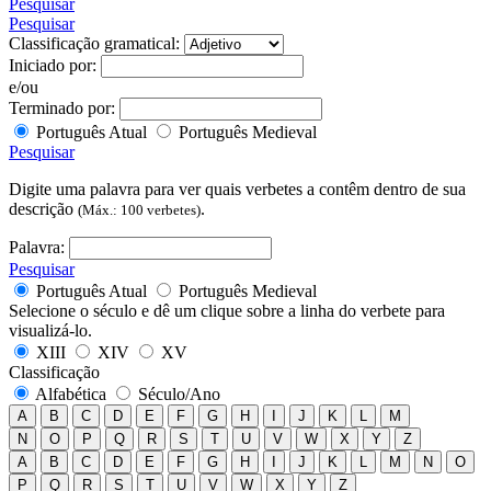
Pesquisar
Pesquisar
Classificação gramatical:
Iniciado por:
e/ou
Terminado por:
Português Atual
Português Medieval
Pesquisar
Digite uma palavra para ver quais verbetes a contêm dentro de sua
descrição
.
(Máx.: 100 verbetes)
Palavra:
Pesquisar
Português Atual
Português Medieval
Selecione o século e dê um clique sobre a linha do verbete para
visualizá-lo.
XIII
XIV
XV
Classificação
Alfabética
Século/Ano
A
B
C
D
E
F
G
H
I
J
K
L
M
N
O
P
Q
R
S
T
U
V
W
X
Y
Z
A
B
C
D
E
F
G
H
I
J
K
L
M
N
O
P
Q
R
S
T
U
V
W
X
Y
Z