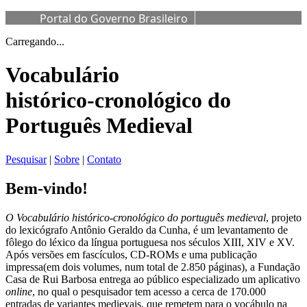
Portal do Governo Brasileiro
Carregando...
Vocabulário
histórico-cronológico do
Português Medieval
Pesquisar
|
Sobre
|
Contato
Bem-vindo!
O Vocabulário histórico-cronológico do português medieval
, projeto
do lexicógrafo Antônio Geraldo da Cunha, é um levantamento de
fôlego do léxico da língua portuguesa nos séculos XIII, XIV e XV.
Após versões em fascículos, CD-ROMs e uma publicação
impressa(em dois volumes, num total de 2.850 páginas), a Fundação
Casa de Rui Barbosa entrega ao público especializado um aplicativo
online
, no qual o pesquisador tem acesso a cerca de 170.000
entradas de variantes medievais, que remetem para o vocábulo na