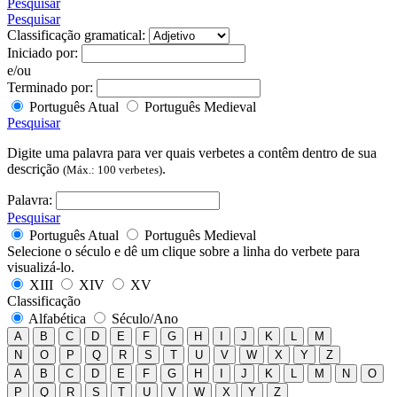
Pesquisar
Pesquisar
Classificação gramatical:
Iniciado por:
e/ou
Terminado por:
Português Atual
Português Medieval
Pesquisar
Digite uma palavra para ver quais verbetes a contêm dentro de sua
descrição
.
(Máx.: 100 verbetes)
Palavra:
Pesquisar
Português Atual
Português Medieval
Selecione o século e dê um clique sobre a linha do verbete para
visualizá-lo.
XIII
XIV
XV
Classificação
Alfabética
Século/Ano
A
B
C
D
E
F
G
H
I
J
K
L
M
N
O
P
Q
R
S
T
U
V
W
X
Y
Z
A
B
C
D
E
F
G
H
I
J
K
L
M
N
O
P
Q
R
S
T
U
V
W
X
Y
Z