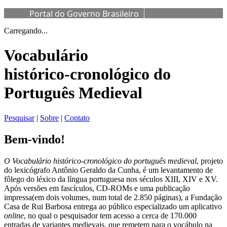
Portal do Governo Brasileiro
Carregando...
Vocabulário
histórico-cronológico do
Português Medieval
Pesquisar
|
Sobre
|
Contato
Bem-vindo!
O Vocabulário histórico-cronológico do português medieval
, projeto
do lexicógrafo Antônio Geraldo da Cunha, é um levantamento de
fôlego do léxico da língua portuguesa nos séculos XIII, XIV e XV.
Após versões em fascículos, CD-ROMs e uma publicação
impressa(em dois volumes, num total de 2.850 páginas), a Fundação
Casa de Rui Barbosa entrega ao público especializado um aplicativo
online
, no qual o pesquisador tem acesso a cerca de 170.000
entradas de variantes medievais, que remetem para o vocábulo na