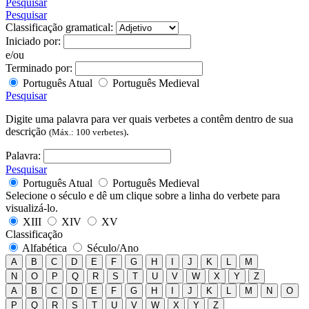
Pesquisar
Pesquisar
Classificação gramatical:
Iniciado por:
e/ou
Terminado por:
Português Atual
Português Medieval
Pesquisar
Digite uma palavra para ver quais verbetes a contêm dentro de sua
descrição
.
(Máx.: 100 verbetes)
Palavra:
Pesquisar
Português Atual
Português Medieval
Selecione o século e dê um clique sobre a linha do verbete para
visualizá-lo.
XIII
XIV
XV
Classificação
Alfabética
Século/Ano
A
B
C
D
E
F
G
H
I
J
K
L
M
N
O
P
Q
R
S
T
U
V
W
X
Y
Z
A
B
C
D
E
F
G
H
I
J
K
L
M
N
O
P
Q
R
S
T
U
V
W
X
Y
Z